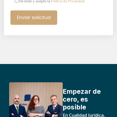
He leído y acepto la
Política de Privacidad
Empezar de
cero, es
posible
En Cualidad Jurídica,