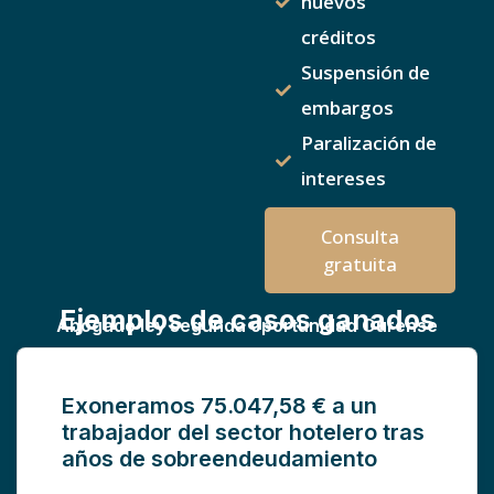
nuevos
créditos
Suspensión de
embargos
Paralización de
intereses
Consulta
gratuita
Ejemplos de casos ganados
Abogado ley segunda oportunidad Ourense
Exoneramos 75.047,58 € a un
trabajador del sector hotelero tras
años de sobreendeudamiento