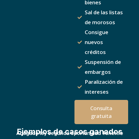
bienes
Sal de las listas
de morosos
Consigue
nuevos
créditos
Suspensión de
embargos
Paralización de
intereses
Consulta
gratuita
Ejemplos de casos ganados
Abogado ley segunda oportunidad Tenerife