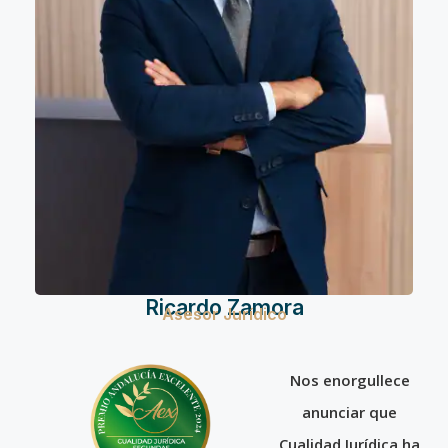
Ricardo Zamora
Asesor Jurídico
Nos enorgullece
anunciar que
Cualidad Jurídica ha