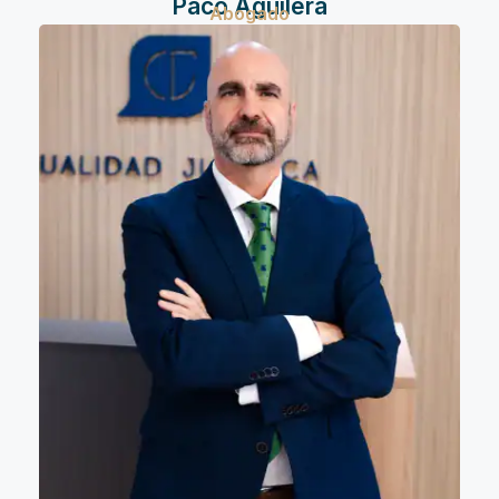
Paco Aguilera
Abogado