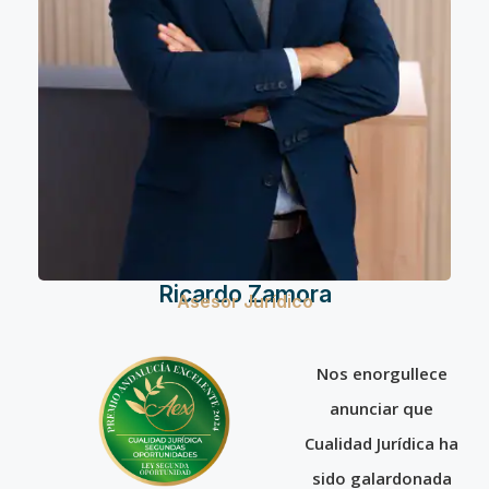
Ricardo Zamora
Asesor Jurídico
Nos enorgullece
anunciar que
Cualidad Jurídica ha
sido galardonada