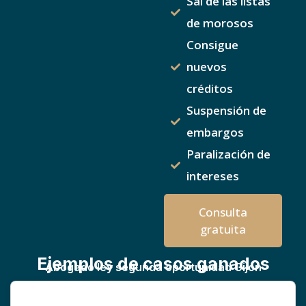
Sal de las listas
de morosos
Consigue
nuevos
créditos
Suspensión de
embargos
Paralización de
intereses
Consulta
gratuita
Ejemplos de casos ganados
Abogado ley segunda oportunidad Gijón